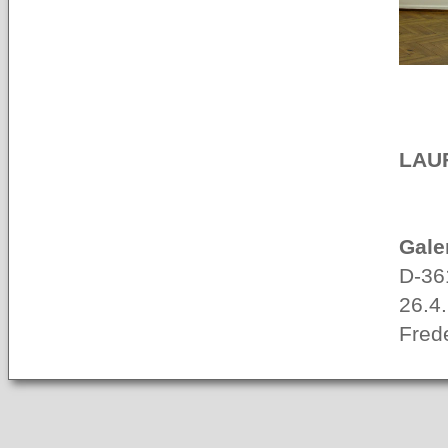
LAU
Gale
D-36
26.4.
Frede
Andr
Lore
Rodri